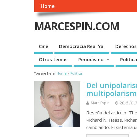
Home
MARCESPIN.COM
Cine
Democracia Real Ya!
Derechos
Otros temas
Periodismo
Política
You are here:
Home
»
Política
Del unipolari
multipolarism
Marc Espín
2015-01-
Reseña del artículo “Th
Richard N. Haass. Richar
cambiando. El sistema u