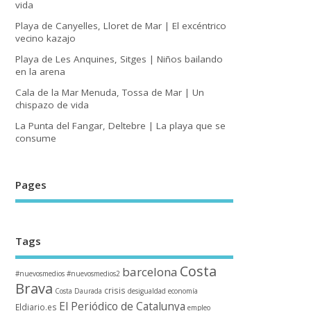
vida
Playa de Canyelles, Lloret de Mar | El excéntrico
vecino kazajo
Playa de Les Anquines, Sitges | Niños bailando
en la arena
Cala de la Mar Menuda, Tossa de Mar | Un
chispazo de vida
La Punta del Fangar, Deltebre | La playa que se
consume
Pages
Tags
Costa
barcelona
#nuevosmedios
#nuevosmedios2
Brava
crisis
Costa Daurada
desigualdad
economía
El Periódico de Catalunya
Eldiario.es
empleo