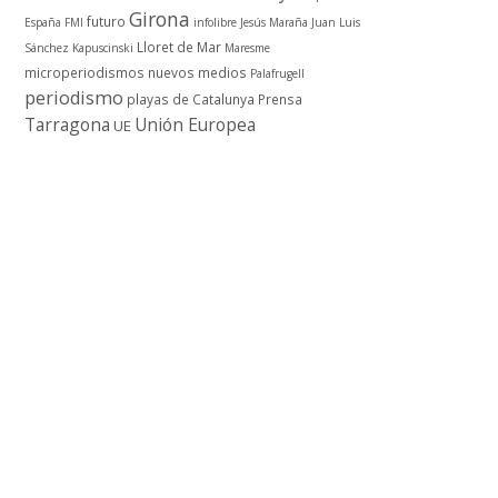
Girona
futuro
España
FMI
infolibre
Jesús Maraña
Juan Luis
Lloret de Mar
Sánchez
Kapuscinski
Maresme
microperiodismos
nuevos medios
Palafrugell
periodismo
playas de Catalunya
Prensa
Tarragona
Unión Europea
UE