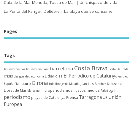
Cala de la Mar Menuda, Tossa de Mar | Un chispazo de vida
La Punta del Fangar, Deltebre | La playa que se consume
Pages
Tags
Costa Brava
barcelona
#nuevosmedios
#nuevosmedios2
Costa Daurada
El Periódico de Catalunya
crisis
Eldiario.es
desigualdad
economía
empleo
Girona
futuro
España
FMI
infolibre
Jesús Maraña
Juan Luis Sánchez
Kapuscinski
Lloret de Mar
microperiodismos
nuevos medios
Maresme
Palafrugell
periodismo
Tarragona
Unión
UE
playas de Catalunya
Prensa
Europea