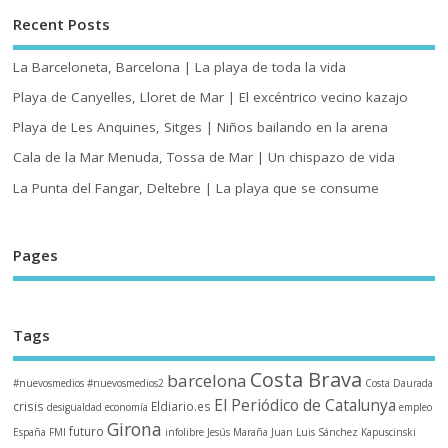
Recent Posts
La Barceloneta, Barcelona | La playa de toda la vida
Playa de Canyelles, Lloret de Mar | El excéntrico vecino kazajo
Playa de Les Anquines, Sitges | Niños bailando en la arena
Cala de la Mar Menuda, Tossa de Mar | Un chispazo de vida
La Punta del Fangar, Deltebre | La playa que se consume
Pages
Tags
Costa Brava
barcelona
#nuevosmedios
#nuevosmedios2
Costa Daurada
El Periódico de Catalunya
crisis
Eldiario.es
desigualdad
economía
empleo
Girona
futuro
España
FMI
infolibre
Jesús Maraña
Juan Luis Sánchez
Kapuscinski