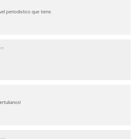
el periodistico que tiene.
 pm
m
ertulianos!
 pm