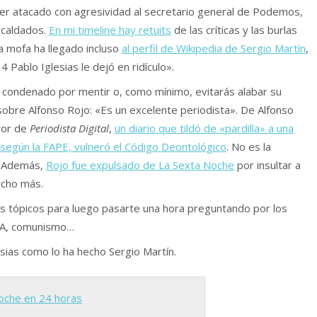
ber atacado con agresividad al secretario general de Podemos,
escaldados.
En mi timeline hay retuits
de las críticas y las burlas
 mofa ha llegado incluso
al perfil de Wikipedia de Sergio Martín
,
4 Pablo Iglesias le dejó en ridículo».
a condenado por mentir o, como mínimo, evitarás alabar su
 sobre Alfonso Rojo: «Es un excelente periodista». De Alfonso
tor de
Periodista Digital
,
un diario que tildó de «pardilla» a una
según la FAPE, vulneró el Código Deontológico
. No es la
. Además,
Rojo fue expulsado de La Sexta Noche
por insultar a
ucho más.
los tópicos para luego pasarte una hora preguntando por los
TA, comunismo…
esias como lo ha hecho Sergio Martín.