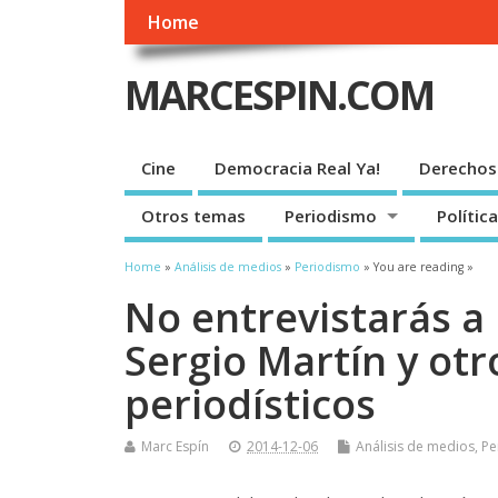
Home
MARCESPIN.COM
Cine
Democracia Real Ya!
Derechos
Otros temas
Periodismo
Política
Home
»
Análisis de medios
»
Periodismo
» You are reading »
No entrevistarás a
Sergio Martín y ot
periodísticos
Marc Espín
2014-12-06
Análisis de medios
,
Pe