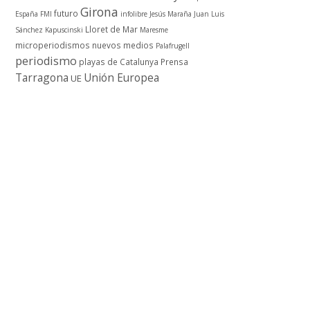
Girona
futuro
España
FMI
infolibre
Jesús Maraña
Juan Luis
Lloret de Mar
Sánchez
Kapuscinski
Maresme
microperiodismos
nuevos medios
Palafrugell
periodismo
playas de Catalunya
Prensa
Tarragona
Unión Europea
UE