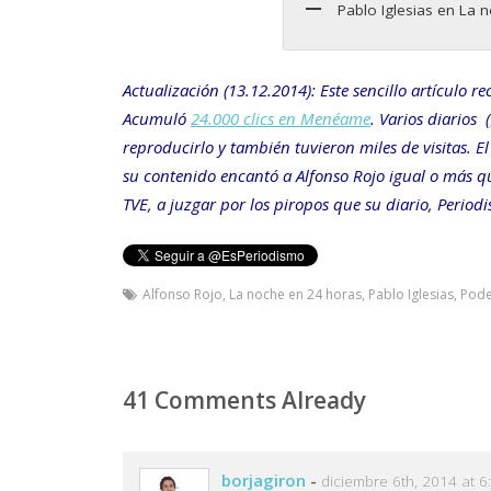
Pablo Iglesias en La 
Actualización (13.12.2014): Este sencillo artículo re
Acumuló
24.000 clics en Menéame
. Varios diarios (
reproducirlo y también tuvieron miles de visitas. E
su contenido encantó a Alfonso Rojo igual o más que
TVE, a juzgar por los piropos que su diario, Periodis
Alfonso Rojo
,
La noche en 24 horas
,
Pablo Iglesias
,
Pod
41 Comments Already
borjagiron
-
diciembre 6th, 2014 at 