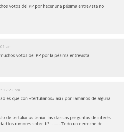
muchos votos del PP por hacer una pésima entrevista no
6:01 am
ó muchos votos del PP por la pésima entrevista
at 12:22 pm
rdad es que con «tertulianos» asi ( por llamarlos de alguna
o de tertulianos tenian las clasicas preguntas de interés
rdad los rumores sobre ti?………..Todo un derroche de