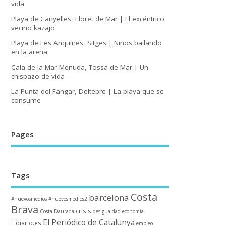
vida
Playa de Canyelles, Lloret de Mar | El excéntrico
vecino kazajo
Playa de Les Anquines, Sitges | Niños bailando
en la arena
Cala de la Mar Menuda, Tossa de Mar | Un
chispazo de vida
La Punta del Fangar, Deltebre | La playa que se
consume
Pages
Tags
Costa
barcelona
#nuevosmedios
#nuevosmedios2
Brava
crisis
Costa Daurada
desigualdad
economía
El Periódico de Catalunya
Eldiario.es
empleo