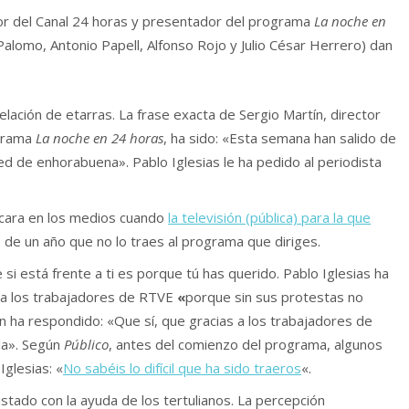
tor del Canal 24 horas y presentador del programa
La noche en
 Palomo, Antonio Papell, Alfonso Rojo y Julio César Herrero) dan
celación de etarras. La frase exacta de Sergio Martín, director
ograma
La noche en 24 horas
, ha sido: «Esta semana han salido de
ed de enhorabuena». Pablo Iglesias le ha pedido al periodista
a cara en los medios cuando
la televisión (pública) para la que
de un año que no lo traes al programa que diriges.
 si está frente a ti es porque tú has querido. Pablo Iglesias ha
 a los trabajadores de RTVE
«
porque sin sus protestas no
ín ha respondido: «Que sí, que gracias a los trabajadores de
la». Según
Público
, antes del comienzo del programa, algunos
glesias: «
No sabéis lo difícil que ha sido traeros
«.
stado con la ayuda de los tertulianos. La percepción