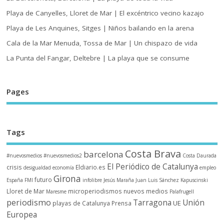
Playa de Canyelles, Lloret de Mar | El excéntrico vecino kazajo
Playa de Les Anquines, Sitges | Niños bailando en la arena
Cala de la Mar Menuda, Tossa de Mar | Un chispazo de vida
La Punta del Fangar, Deltebre | La playa que se consume
Pages
Tags
Costa Brava
barcelona
#nuevosmedios
#nuevosmedios2
Costa Daurada
El Periódico de Catalunya
crisis
Eldiario.es
desigualdad
economía
empleo
Girona
futuro
España
FMI
infolibre
Jesús Maraña
Juan Luis Sánchez
Kapuscinski
Lloret de Mar
microperiodismos
nuevos medios
Maresme
Palafrugell
periodismo
Tarragona
Unión
UE
playas de Catalunya
Prensa
Europea