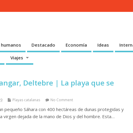
 humanos
Destacado
Economía
Ideas
Intern
Viajes
angar, Deltebre | La playa que se
19
Playas catalanas
No Comment
 un pequeño Sáhara con 400 hectáreas de dunas protegidas y
ya virgen dejada de la mano de Dios y del hombre. Esta…