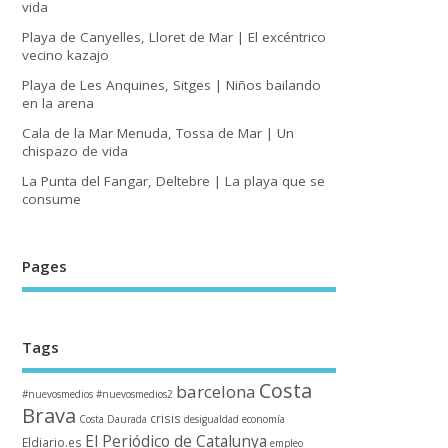
vida
Playa de Canyelles, Lloret de Mar | El excéntrico
vecino kazajo
Playa de Les Anquines, Sitges | Niños bailando
en la arena
Cala de la Mar Menuda, Tossa de Mar | Un
chispazo de vida
La Punta del Fangar, Deltebre | La playa que se
consume
Pages
Tags
Costa
barcelona
#nuevosmedios
#nuevosmedios2
Brava
crisis
Costa Daurada
desigualdad
economía
El Periódico de Catalunya
Eldiario.es
empleo