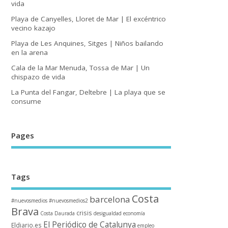
vida
Playa de Canyelles, Lloret de Mar | El excéntrico
vecino kazajo
Playa de Les Anquines, Sitges | Niños bailando
en la arena
Cala de la Mar Menuda, Tossa de Mar | Un
chispazo de vida
La Punta del Fangar, Deltebre | La playa que se
consume
Pages
Tags
Costa
barcelona
#nuevosmedios
#nuevosmedios2
Brava
crisis
Costa Daurada
desigualdad
economía
El Periódico de Catalunya
Eldiario.es
empleo