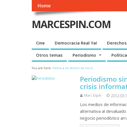
Home
MARCESPIN.COM
Cine
Democracia Real Ya!
Derechos
Otros temas
Periodismo
Política
You are here:
Home
»
sin ánimo de lucro
Periodismo si
crisis informa
Marc Espín
2012-03-
Los medios de informaci
alternativa al devaluad
negocio periodístico ar