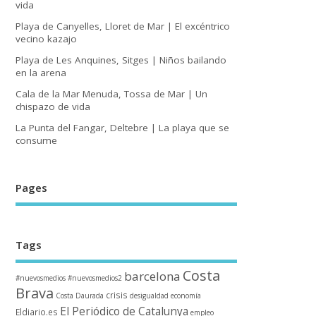
vida
Playa de Canyelles, Lloret de Mar | El excéntrico
vecino kazajo
Playa de Les Anquines, Sitges | Niños bailando
en la arena
Cala de la Mar Menuda, Tossa de Mar | Un
chispazo de vida
La Punta del Fangar, Deltebre | La playa que se
consume
Pages
Tags
Costa
barcelona
#nuevosmedios
#nuevosmedios2
Brava
crisis
Costa Daurada
desigualdad
economía
El Periódico de Catalunya
Eldiario.es
empleo