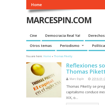
Home
MARCESPIN.COM
Cine
Democracia Real Ya!
Derechos
Otros temas
Periodismo
Política
You are here:
Home
»
Thomas Piketty
Reflexiones so
Thomas Piketty 
Marc Espín
2016-01-
Thomas Piketty se pregunt
capitalismo conduce ine
XIX, o…