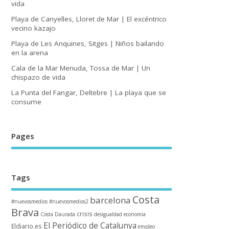
vida
Playa de Canyelles, Lloret de Mar | El excéntrico
vecino kazajo
Playa de Les Anquines, Sitges | Niños bailando
en la arena
Cala de la Mar Menuda, Tossa de Mar | Un
chispazo de vida
La Punta del Fangar, Deltebre | La playa que se
consume
Pages
Tags
Costa
barcelona
#nuevosmedios
#nuevosmedios2
Brava
crisis
Costa Daurada
desigualdad
economía
El Periódico de Catalunya
Eldiario.es
empleo